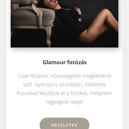
Glamour fotózás
Csak Rólatok, nőiességetek megéléséről
szól. Gyönyörű sminkben, tökéletes
frizurával készítjük el a fotókat, melyeken
ragyogtok majd!
RÉSZLETEK