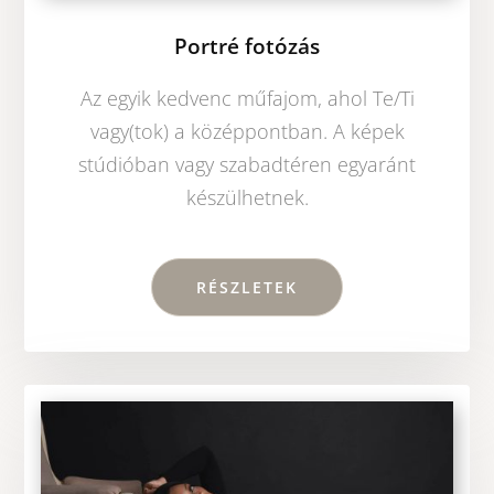
Portré fotózás
Az egyik kedvenc műfajom, ahol Te/Ti
vagy(tok) a középpontban. A képek
stúdióban vagy szabadtéren egyaránt
készülhetnek.
RÉSZLETEK