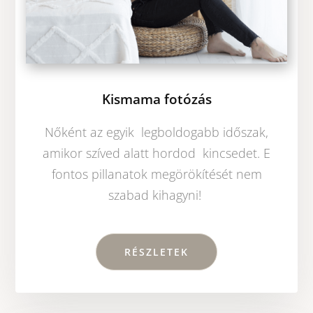
Kismama fotózás
Nőként az egyik legboldogabb időszak,
amikor szíved alatt hordod kincsedet. E
fontos pillanatok megörökítését nem
szabad kihagyni!
RÉSZLETEK