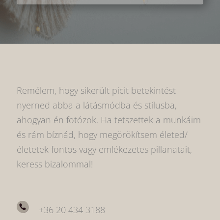
Remélem, hogy sikerült picit betekintést
nyerned abba a látásmódba és stílusba,
ahogyan én fotózok. Ha tetszettek a munkáim
és rám bíznád, hogy megörökítsem életed/
életetek fontos vagy emlékezetes pillanatait,
keress bizalommal!
+36 20 434 3188