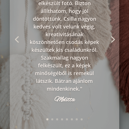
elkészült fotó. Bizton
állíthatom, hogy jól
döntöttünk. Csilla nagyon
kedves volt velünk végig,
kreativitásának
köszönhetően csodás képek
készültek kis családunkról.
Szakmailag nagyon
felkészült, ez a képek
minőségéből is remekül
látszik. Bátran ajánlom
mindenkinek."
Melitta