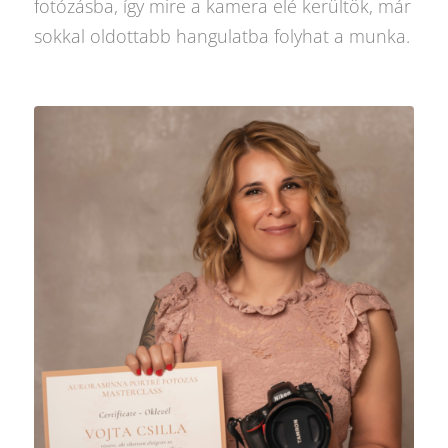
fotózásba, így mire a kamera elé kerültök, már
sokkal oldottabb hangulatba folyhat a munka.