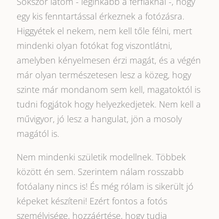
Sokszor látom - leginkább a férfiaknál -, hogy
egy kis fenntartással érkeznek a fotózásra.
Higgyétek el nekem, nem kell tőle félni, mert
mindenki olyan fotókat fog viszontlátni,
amelyben kényelmesen érzi magát, és a végén
már olyan természetesen lesz a közeg, hogy
szinte már mondanom sem kell, magatoktól is
tudni fogjátok hogy helyezkedjetek. Nem kell a
művigyor, jó lesz a hangulat, jön a mosoly
magától is.
Nem mindenki születik modellnek. Többek
között én sem. Szerintem nálam rosszabb
fotóalany nincs is! És még rólam is sikerült jó
képeket készíteni! Ezért fontos a fotós
személyisége, hozzáértése, hogy tudja