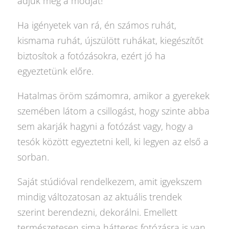
adjuk meg a módját!
Ha igényetek van rá, én számos ruhát,
kismama ruhát, újszülött ruhákat, kiegészítőt
biztosítok a fotózásokra, ezért jó ha
egyeztetünk előre.
Hatalmas öröm számomra, amikor a gyerekek
szemében látom a csillogást, hogy szinte abba
sem akarják hagyni a fotózást vagy, hogy a
tesók között egyeztetni kell, ki legyen az első a
sorban.
Saját stúdióval rendelkezem, amit igyekszem
mindig változatosan az aktuális trendek
szerint berendezni, dekorálni. Emellett
természetesen sima hátteres fotózásra is van