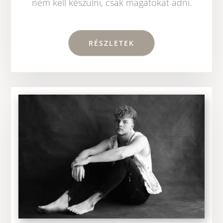
nem kell készülni, csak magatokat adni.
RÉSZLETEK