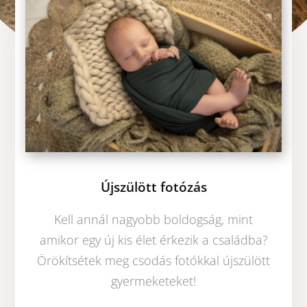
Újszülött fotózás
Kell annál nagyobb boldogság, mint
amikor egy új kis élet érkezik a családba?
Örökítsétek meg csodás fotókkal újszülött
gyermeketeket!