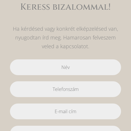
Keress bizalommal!
Ha kérdésed vagy konkrét elképzelésed van,
nyugodtan írd meg. Hamarosan felveszem
veled a kapcsolatot.