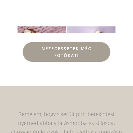
NÉZEGESSETEK MÉG
FOTÓKAT!
Remélem, hogy sikerült picit betekintést
nyerned abba a látásmódba és stílusba,
ahogyan én fotózok. Ha tetszettek a munkáim