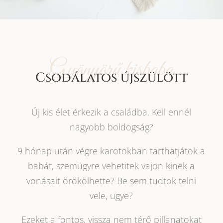
Gyönyörű kisbaba
Csodálatos újszülött
Új kis élet érkezik a családba. Kell ennél
nagyobb boldogság?
9 hónap után végre karotokban tarthatjátok a
babát, szemügyre vehetitek vajon kinek a
vonásait örökölhette? Be sem tudtok telni
vele, ugye?
Ezeket a fontos, vissza nem térő pillanatokat