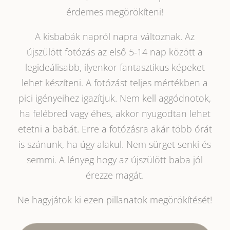
érdemes megörökíteni!
A kisbabák napról napra változnak. Az
újszülött fotózás az első 5-14 nap között a
legideálisabb, ilyenkor fantasztikus képeket
lehet készíteni. A fotózást teljes mértékben a
pici igényeihez igazítjuk. Nem kell aggódnotok,
ha felébred vagy éhes, akkor nyugodtan lehet
etetni a babát. Erre a fotózásra akár több órát
is szánunk, ha úgy alakul. Nem sürget senki és
semmi. A lényeg hogy az újszülött baba jól
érezze magát.
Ne hagyjátok ki ezen pillanatok megörökítését!