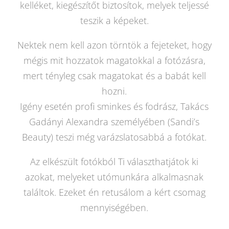
kelléket, kiegészítőt biztosítok, melyek teljessé
teszik a képeket.
Nektek nem kell azon törntök a fejeteket, hogy
mégis mit hozzatok magatokkal a fotózásra,
mert tényleg csak magatokat és a babát kell
hozni.
Igény esetén profi sminkes és fodrász, Takács
Gadányi Alexandra személyében (Sandi’s
Beauty) teszi még varázslatosabbá a fotókat.
Az elkészült fotókból Ti választhatjátok ki
azokat, melyeket utómunkára alkalmasnak
találtok. Ezeket én retusálom a kért csomag
mennyiségében.