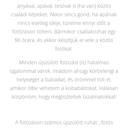
anyával, apával, tesóval is (ha van) közös
családi képeket. Akkor sincs gond, ha apának
nincs esetleg ideje, türelme ennyi időt a
fotózáson tölteni. Bármikor csatlakozhat egy
fél órára, és akkor készítjük el vele a közös
fotókat.
Minden újszülött fotózást (is) hatalmas
izgalommal várok. Imádom ahogy körbelengi a
helyiséget a babaillat, és örömmel tölt el,
amikor ölbe vehetem a kisbabáitokat. Hálásan
köszönöm, hogy megtiszteltek bizalmatokkal!
A fotózáson számos újszülött ruhát , fotós