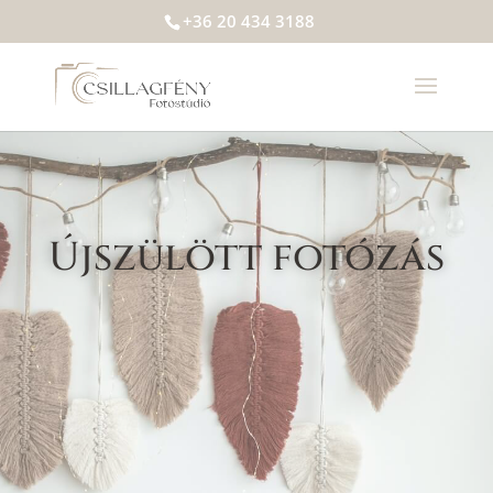
+36 20 434 3188
Újszülött fotózás