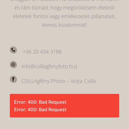
és rám bíznád, hogy megörökítsem életed/
életetek fontos vagy emlékezetes pillanatait,
keress bizalommal!
+36 20 434 3188
info@csillagfenyfoto.hu}
CSILLAgfény Photo – Vojta Csilla
Error: 400: Bad Request
Error: 400: Bad Request