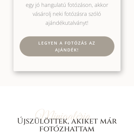
egy jó hangulatú fotózáson, akkor
vásárolj neki fotózásra szóló
ajándékutalványt!
LEGYEN A FOTÓZÁS AZ
AJÁNDÉK!
Minigaléria
Újszülöttek, akiket már
fotózhattam