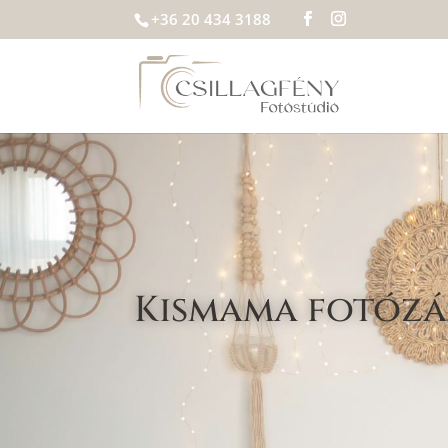
+36 20 434 3188
Kismama fotózá