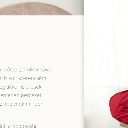
 időszak, amikor szíve
m is volt szerencsém
Még akkor is erősek
lemetlen perceket
ez, melynek minden
luk a boldogság,