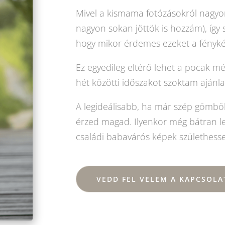
Mivel a kismama fotózásokról nagyo
nagyon sokan jöttök is hozzám), így
hogy mikor érdemes ezeket a fénykép
Ez egyedileg eltérő lehet a pocak mé
hét közötti időszakot szoktam ajánla
A legideálisabb, ha már szép gömb
érzed magad. Ilyenkor még bátran leh
családi babavárós képek születhess
VEDD FEL VELEM A KAPCSOLA