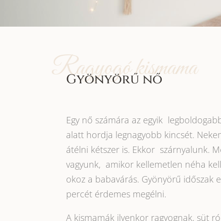
Ragyogó kismama
Gyönyörű nő
Egy nő számára az egyik legboldogabb
alatt hordja legnagyobb kincsét. Neke
átélni kétszer is. Ekkor szárnyalunk. 
vagyunk, amikor kellemetlen néha kel
okoz a babavárás. Gyönyörű időszak 
percét érdemes megélni.
A kismamák ilyenkor ragyognak, süt ró