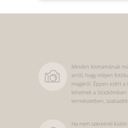
Minden kismamának más
arról, hogy milyen fotóka
magáról. Éppen ezért a
lehetnek a Stúdiómban 
természetben, szabadtér
Ha nem szeretnél külön 