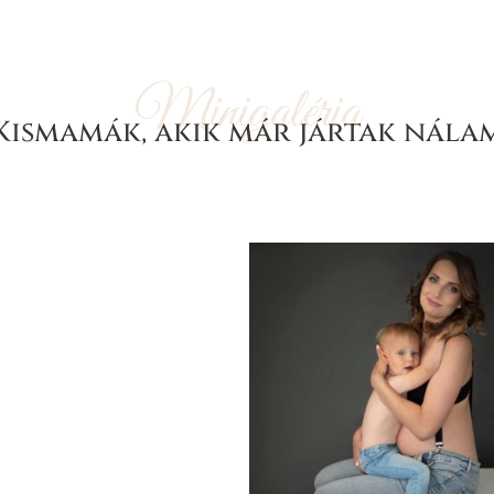
Minigaléria
Kismamák, akik már jártak nála