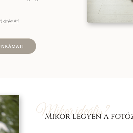
kítését!
UNKÁMAT!
Mikor ideális?
Mikor legyen a fotó