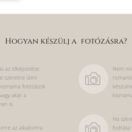
Hogyan készülj a fotózásra?
 az elképzelése
Nem min
t szeretne látni
romanti
 kismama fotózások
készülne
vagy akár a
kismamá
en is.
Ha szer
erre az alkalomra
fodrász