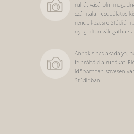
ruhát vásárolni magadna
számtalan csodálatos k
rendelkezésre Stúdiómba
nyugodtan válogathatsz.
Annak sincs akadálya, ho
felpróbáld a ruhákat. El
időpontban szívesen vár
Stúdióban