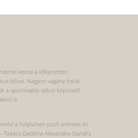
denki keresi a kifejezetten
kus stílust. Nagyon vagány fotók
k a sportosabb stílust képviselő
król is.
etnéd a helyszínen profi sminkes és
 – Takács Gadányi Alexandra (Sandi’s