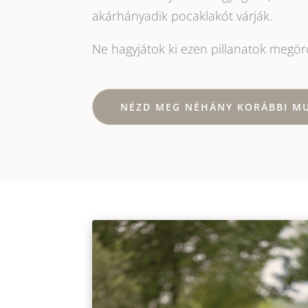
akárhányadik pocaklakót várják.
Ne hagyjátok ki ezen pillanatok megörö
NÉZD MEG NÉHÁNY KORÁBBI M