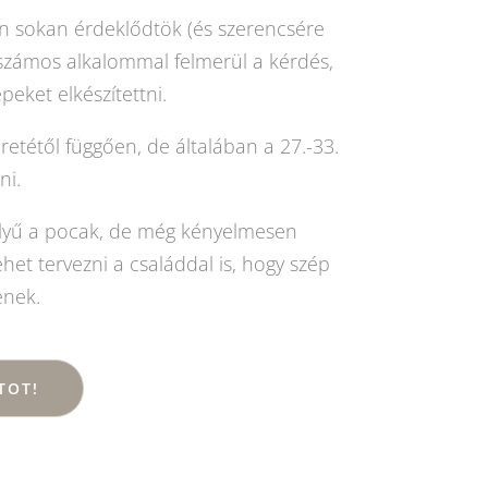
n sokan érdeklődtök (és szerencsére
 számos alkalommal felmerül a kérdés,
eket elkészítettni.
retétől függően, de általában a 27.-33.
ni.
ölyű a pocak, de még kényelmesen
et tervezni a családdal is, hogy szép
enek.
TOT!