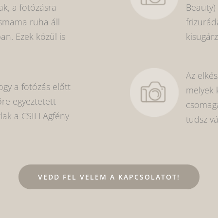
k, a fotózásra
Beauty) 
ismama ruha áll
frizurád
n. Ezek közül is
kisugár
Az elkés
gy a fotózás előtt
melyek 
őre egyeztetett
csomaga
lak a CSILLAgfény
tudsz vá
VEDD FEL VELEM A KAPCSOLATOT!