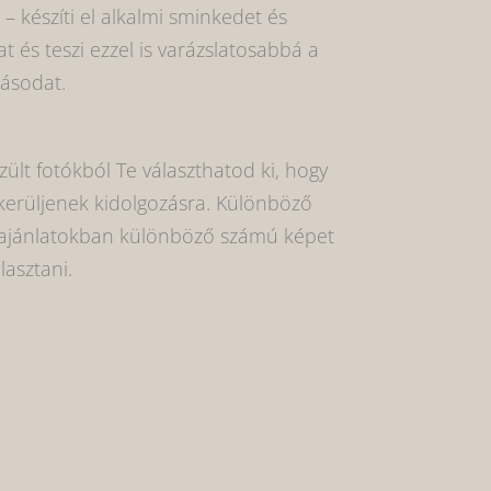
– készíti el alkalmi sminkedet és
at és teszi ezzel is varázslatosabbá a
zásodat.
zült fotókból Te választhatod ki, hogy
kerüljenek kidolgozásra. Különböző
jánlatokban különböző számú képet
lasztani.