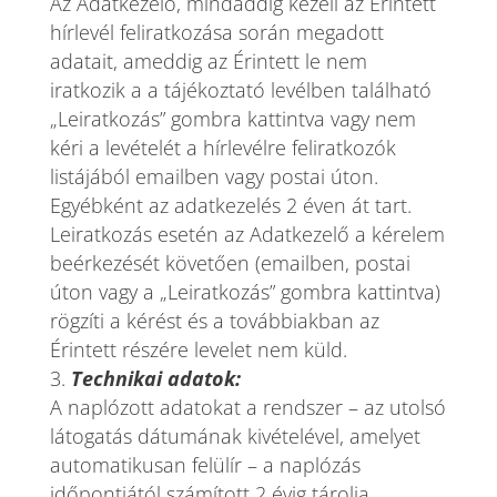
Az Adatkezelő, mindaddig kezeli az Érintett
hírlevél feliratkozása során megadott
adatait, ameddig az Érintett le nem
iratkozik a a tájékoztató levélben található
„Leiratkozás” gombra kattintva vagy nem
kéri a levételét a hírlevélre feliratkozók
listájából emailben vagy postai úton.
Egyébként az adatkezelés 2 éven át tart.
Leiratkozás esetén az Adatkezelő a kérelem
beérkezését követően (emailben, postai
úton vagy a „Leiratkozás” gombra kattintva)
rögzíti a kérést és a továbbiakban az
Érintett részére levelet nem küld.
Technikai adatok:
A naplózott adatokat a rendszer – az utolsó
látogatás dátumának kivételével, amelyet
automatikusan felülír – a naplózás
időpontjától számított 2 évig tárolja.