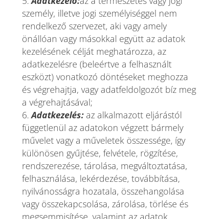
Adatkezelő:
az a természetes vagy jogi
személy, illetve jogi személyiséggel nem
rendelkező szervezet, aki vagy amely
önállóan vagy másokkal együtt az adatok
kezelésének célját meghatározza, az
adatkezelésre (beleértve a felhasznált
eszközt) vonatkozó döntéseket meghozza
és végrehajtja, vagy adatfeldolgozót bíz meg
a végrehajtásával;
Adatkezelés:
az alkalmazott eljárástól
függetlenül az adatokon végzett bármely
művelet vagy a műveletek összessége, így
különösen gyűjtése, felvétele, rögzítése,
rendszerezése, tárolása, megváltoztatása,
felhasználása, lekérdezése, továbbítása,
nyilvánosságra hozatala, összehangolása
vagy összekapcsolása, zárolása, törlése és
megsemmisítése, valamint az adatok