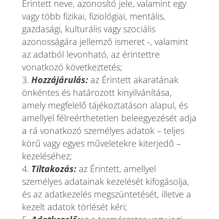
Érintett neve, azonosító jele, valamint egy
vagy több fizikai, fiziológiai, mentális,
gazdasági, kulturális vagy szociális
azonosságára jellemző ismeret -, valamint
az adatból levonható, az érintettre
vonatkozó következtetés;
Hozzájárulás:
az Érintett akaratának
önkéntes és határozott kinyilvánítása,
amely megfelelő tájékoztatáson alapul, és
amellyel félreérthetetlen beleegyezését adja
a rá vonatkozó személyes adatok – teljes
körű vagy egyes műveletekre kiterjedő –
kezeléséhez;
Tiltakozás:
az Érintett, amellyel
személyes adatainak kezelését kifogásolja,
és az adatkezelés megszüntetését, illetve a
kezelt adatok törlését kéri;