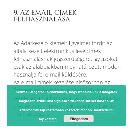
9. AZ EMAIL CÍMEK
FELHASZNÁLÁSA
Az Adatkezelő kiemelt figyelmet fordít az
általa kezelt elektronikus levélcímek
felhasználásnak jogszerűségére, így azokat
csak az alábbiakban meghatározott módon
használja fel e-mail küldésére.
Az e-mail címek kezelése elsősorban az
Érintett azonosítását, szolgáltatás igénybe
Kedves Látogató! Tájékoztatunk, hogy weboldalunk a látogatók
vétele során a kapcsolattartást szolgálja, így
magasabb szintű kiszolgálása érdekében sütiket használ az
elsősorban ennek érdekében kerül sor e-
Adatvédelmi tájékoztatóban közzétett módon.
Adatvédelmi
mail küldésére.
Elfogadom
tájékoztató