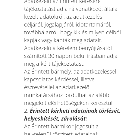
Adatkezelő az Érintett kérésére
tájékoztatást ad a rá vonatkozó, általa
kezelt adatokról, az adatkezelés
céljáról, jogalapjáról, időtartamáról,
továbbá arról, hogy kik és milyen célból
kapják vagy kapták meg adatait.
Adatkezelő a kérelem benyújtásától
számított 30 napon belül írásban adja
meg a kért tájékoztatást.
Az Érintett bármely, az adatkezeléssel
kapcsolatos kérdéssel, illetve
észrevétellel az Adatkezelő
munkatársához fordulhat az alább
megjelölt elérhetőségeken keresztül.
Érintett kérheti adatainak törlését,
helyesbítését, zárolását:
Az Érintett bármikor jogosult a
helytelenül rögzített adatainak