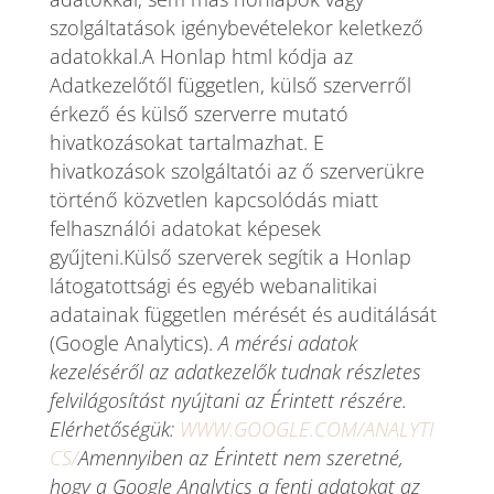
szolgáltatások igénybevételekor keletkező
adatokkal.A Honlap html kódja az
Adatkezelőtől független, külső szerverről
érkező és külső szerverre mutató
hivatkozásokat tartalmazhat. E
hivatkozások szolgáltatói az ő szerverükre
történő közvetlen kapcsolódás miatt
felhasználói adatokat képesek
gyűjteni.Külső szerverek segítik a Honlap
látogatottsági és egyéb webanalitikai
adatainak független mérését és auditálását
(Google Analytics).
A mérési adatok
kezeléséről az adatkezelők tudnak részletes
felvilágosítást nyújtani az Érintett részére.
Elérhetőségük:
WWW.GOOGLE.COM/ANALYTI
CS/
Amennyiben az Érintett nem szeretné,
hogy a Google Analytics a fenti adatokat az