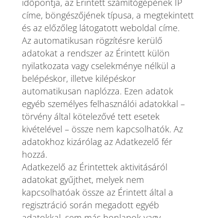
időpontja, az Érintett számítógépének IP
címe, böngészőjének típusa, a megtekintett
és az előzőleg látogatott weboldal címe.
Az automatikusan rögzítésre kerülő
adatokat a rendszer az Érintett külön
nyilatkozata vagy cselekménye nélkül a
belépéskor, illetve kilépéskor
automatikusan naplózza. Ezen adatok
egyéb személyes felhasználói adatokkal –
törvény által kötelezővé tett esetek
kivételével – össze nem kapcsolhatók. Az
adatokhoz kizárólag az Adatkezelő fér
hozzá.
Adatkezelő az Érintettek aktivitásáról
adatokat gyűjthet, melyek nem
kapcsolhatóak össze az Érintett által a
regisztráció során megadott egyéb
adatokkal, sem más honlapok vagy