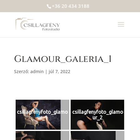
+36 20 434 3188
Glamour_galeria_1
Szerző:
admin
|
júl 7, 2022
csillagfenyfoto_glamo
csillagfenyfoto_glamo
ur_1
ur_2