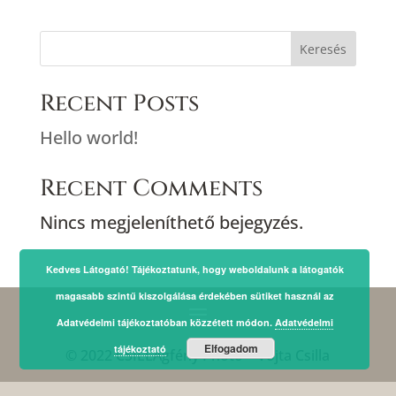
Keresés
Recent Posts
Hello world!
Recent Comments
Nincs megjeleníthető bejegyzés.
Kedves Látogató! Tájékoztatunk, hogy weboldalunk a látogatók
magasabb szintű kiszolgálása érdekében sütiket használ az
Adatvédelmi tájékoztatóban közzétett módon.
Adatvédelmi
Elfogadom
tájékoztató
© 2022 CSILLAgfény Photo – Vojta Csilla